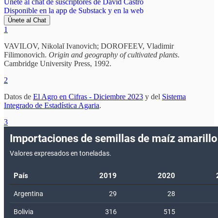
Únete al chat de suscriptores de David Castro
Disponible en la app de Substack y en la web
Únete al Chat
1
VAVILOV, Nikolaĭ Ivanovich; DOROFEEV, Vladimir
Filimonovich.
Origin and geography of cultivated plants
.
Cambridge University Press, 1992.
2
Datos de
El Agro en Cifras - Diciembre 2023
y del
Sistema
Integrado de Estadística Agaria
.
3