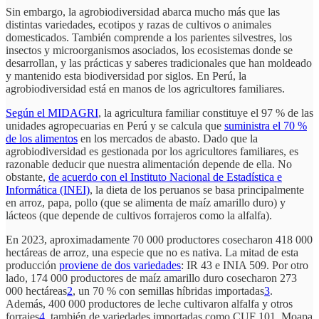
Sin embargo, la agrobiodiversidad abarca mucho más que las
distintas variedades, ecotipos y razas de cultivos o animales
domesticados. También comprende a los parientes silvestres, los
insectos y microorganismos asociados, los ecosistemas donde se
desarrollan, y las prácticas y saberes tradicionales que han moldeado
y mantenido esta biodiversidad por siglos. En Perú, la
agrobiodiversidad está en manos de los agricultores familiares.
Según el MIDAGRI
, la agricultura familiar constituye el 97 % de las
unidades agropecuarias en Perú y se calcula que
suministra el 70 %
de los alimentos
en los mercados de abasto. Dado que la
agrobiodiversidad es gestionada por los agricultores familiares, es
razonable deducir que nuestra alimentación depende de ella. No
obstante,
de acuerdo con el Instituto Nacional de Estadística e
Informática (INEI)
, la dieta de los peruanos se basa principalmente
en arroz, papa, pollo (que se alimenta de maíz amarillo duro) y
lácteos (que depende de cultivos forrajeros como la alfalfa).
En 2023, aproximadamente 70 000 productores cosecharon 418 000
hectáreas de arroz, una especie que no es nativa. La mitad de esta
producción
proviene de dos variedades
: IR 43 e INIA 509. Por otro
lado, 174 000 productores de maíz amarillo duro cosecharon 273
000 hectáreas
2
, un 70 % con semillas híbridas importadas
3
.
Además, 400 000 productores de leche cultivaron alfalfa y otros
forrajes
4
, también de variedades importadas como CUF 101, Moapa