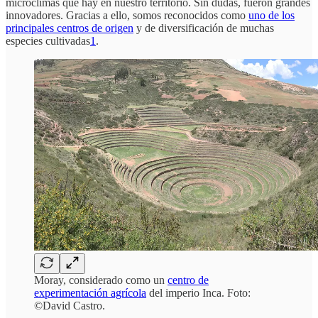
microclimas que hay en nuestro territorio. Sin dudas, fueron grandes
innovadores. Gracias a ello, somos reconocidos como
uno de los
principales centros de origen
y de diversificación de muchas
especies cultivadas
1
.
Moray, considerado como un
centro de
experimentación agrícola
del imperio Inca. Foto:
©David Castro.