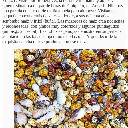
En 2017 visité por primera vez la tierra de mi mamá y abuela:
Quero, situado a un par de horas de Chiquián, en Áncash. Hicimos
una parada en la casa de mi tía abuela para almorzar. Visitamos su
pequeña chacra detrás de su casa donde, a sus ochenta años,
sembraba maíz y frijol (ñuña). Las mazorcas de maíz eran pequeñas
y redondeadas, con granos muy coloridos y algunos puntiagudos
(un rasgo ancestral). Las robustas panojas demostraban su perfecta
adaptación a las bajas temperaturas de la zona. Y qué decir de la
exquisita cancha que se producía con ese maíz.