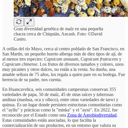
Gran diversidad genética de maíz en una pequeña
chacra cerca de Chiquián, Ancash. Foto: ©David
Castro.
A orillas del río Mayo, cerca al centro poblado de San Francisco, en
San Martín, un pequeño huerto alberga más de diez tipos de ají, de
al menos tres especies:
Capsicum annuum
,
Capsicum frutescens
y
Capsicum chinense
. Los frutos de diversos tamaños y colores, unos
muy picantes y otros dulces, no están a la venta. Su dueña, una
amable señora de 75 años, los regala a quien pare en su bodega. Fue
herencia de su padre, nos cuenta.
En Huancavelica, seis comunidades campesinas conservan 355
variedades de papa, 50 de maíz, 45 de otras raíces y tuberosas
andinas (mashua, oca y olluco), entre otras variedades de tarwi y
quinua. Es un lugar donde persisten estructuras comunitarias como
el "ayllu" y prácticas como la "minka" y el "ayni". En 2022, fue
reconocido por el Estado como una
Zona de Agrobiodiversidad
.
Estas comunidades están asociadas, lo que facilita la
comercialización de sus productos, en un entorno que valora su