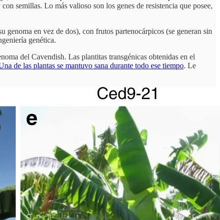
on semillas. Lo más valioso son los genes de resistencia que posee,
 su genoma en vez de dos), con frutos partenocárpicos (se generan sin
geniería genética.
enoma del Cavendish. Las plantitas transgénicas obtenidas en el
Una de las plantas se mantuvo sana durante todo ese tiempo
. Le