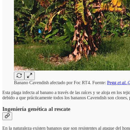
Banano Cavendish afectado por Foc RT4. Fuente:
Pegg
et al
. 
Esta plaga
infecta al banano a través de las raíces y se aloja en los te
debido a que prácticamente todos los bananos Cavendish son clones, 
Ingeniería genética al rescate
En la naturaleza existen bananos que son resistentes al ataque del ho