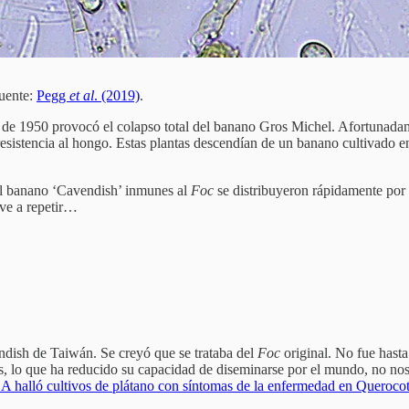
Fuente:
Pegg
et al
. (2019)
.
 de 1950 provocó el colapso total del banano Gros Michel. Afortunadam
istencia al hongo. Estas plantas descendían de un banano cultivado en
el banano ‘Cavendish’ inmunes al
Foc
se distribuyeron rápidamente por 
lve a repetir…
dish de Taiwán. Se creyó que se trataba del
Foc
original. No fue hast
sos, lo que ha reducido su capacidad de diseminarse por el mundo, no n
halló cultivos de plátano con síntomas de la enfermedad en Querocoti