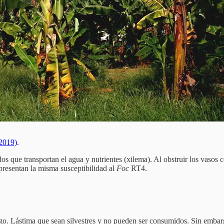
(2019)
.
jidos que transportan el agua y nutrientes (xilema). Al obstruir los vasos
presentan la misma susceptibilidad al
Foc
RT4.
ngo. Lástima que sean silvestres y no pueden ser consumidos. Sin embar