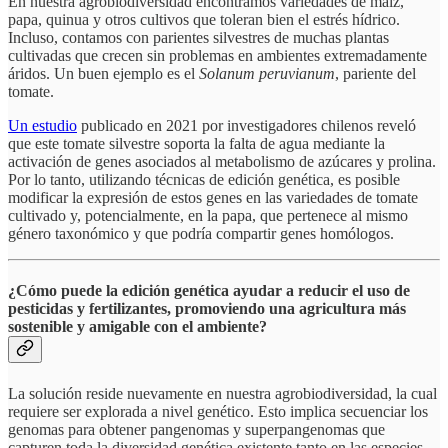
En nuestra agrobiodiversidad encontramos variedades de maíz,
papa, quinua y otros cultivos que toleran bien el estrés hídrico.
Incluso, contamos con parientes silvestres de muchas plantas
cultivadas que crecen sin problemas en ambientes extremadamente
áridos. Un buen ejemplo es el
Solanum peruvianum
, pariente del
tomate.
Un estudio
publicado en 2021 por investigadores chilenos reveló
que este tomate silvestre soporta la falta de agua mediante la
activación de genes asociados al metabolismo de azúcares y prolina.
Por lo tanto, utilizando técnicas de edición genética, es posible
modificar la expresión de estos genes en las variedades de tomate
cultivado y, potencialmente, en la papa, que pertenece al mismo
género taxonómico y que podría compartir genes homólogos.
¿Cómo puede la edición genética ayudar a reducir el uso de
pesticidas y fertilizantes, promoviendo una agricultura más
sostenible y amigable con el ambiente?
La solución reside nuevamente en nuestra agrobiodiversidad, la cual
requiere ser explorada a nivel genético. Esto implica secuenciar los
genomas para obtener pangenomas y superpangenomas que
capturen toda la diversidad genética existente tanto en las especies