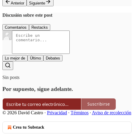
Anterior
Siguiente
Discusión sobre este post
Comentarios
Restacks
Lo mejor de
Último
Debates
Sin posts
Por supuesto, sigue adelante.
Suscribirse
© 2026 David Castro
·
Privacidad
∙
Términos
∙
Aviso de recolección
Crea tu Substack