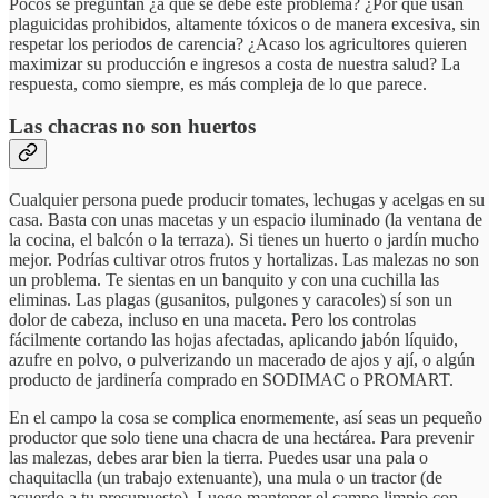
Pocos se preguntan ¿a qué se debe este problema? ¿Por qué usan
plaguicidas prohibidos, altamente tóxicos o de manera excesiva, sin
respetar los periodos de carencia? ¿Acaso los agricultores quieren
maximizar su producción e ingresos a costa de nuestra salud? La
respuesta, como siempre, es más compleja de lo que parece.
Las chacras no son huertos
Cualquier persona puede producir tomates, lechugas y acelgas en su
casa. Basta con unas macetas y un espacio iluminado (la ventana de
la cocina, el balcón o la terraza). Si tienes un huerto o jardín mucho
mejor. Podrías cultivar otros frutos y hortalizas. Las malezas no son
un problema. Te sientas en un banquito y con una cuchilla las
eliminas. Las plagas (gusanitos, pulgones y caracoles) sí son un
dolor de cabeza, incluso en una maceta. Pero los controlas
fácilmente cortando las hojas afectadas, aplicando jabón líquido,
azufre en polvo, o pulverizando un macerado de ajos y ají, o algún
producto de jardinería comprado en SODIMAC o PROMART.
En el campo la cosa se complica enormemente, así seas un pequeño
productor que solo tiene una chacra de una hectárea. Para prevenir
las malezas, debes arar bien la tierra. Puedes usar una pala o
chaquitaclla (un trabajo extenuante), una mula o un tractor (de
acuerdo a tu presupuesto). Luego mantener el campo limpio con