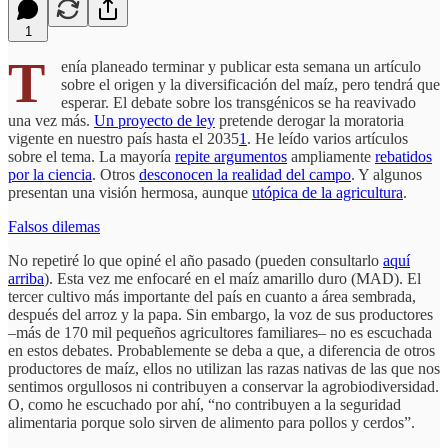
1
T
enía planeado terminar y publicar esta semana un artículo
sobre el origen y la diversificación del maíz, pero tendrá que
esperar. El debate sobre los transgénicos se ha reavivado
una vez más.
Un proyecto de ley
pretende derogar la moratoria
vigente en nuestro país hasta el 2035
1
. He leído varios artículos
sobre el tema. La mayoría
repite argumentos
ampliamente
rebatidos
por la ciencia
. Otros
desconocen la realidad del campo
. Y algunos
presentan una visión hermosa, aunque
utópica de la agricultura
.
Falsos dilemas
No repetiré lo que opiné el año pasado (pueden consultarlo
aquí
arriba
). Esta vez me enfocaré en el maíz amarillo duro (MAD). El
tercer cultivo más importante del país en cuanto a área sembrada,
después del arroz y la papa. Sin embargo, la voz de sus productores
–más de 170 mil pequeños agricultores familiares– no es escuchada
en estos debates. Probablemente se deba a que, a diferencia de otros
productores de maíz, ellos no utilizan las razas nativas de las que nos
sentimos orgullosos ni contribuyen a conservar la agrobiodiversidad.
O, como he escuchado por ahí, “no contribuyen a la seguridad
alimentaria porque solo sirven de alimento para pollos y cerdos”.