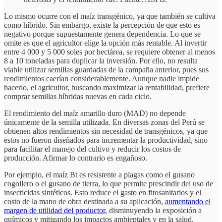
Lo mismo ocurre con el maíz transgénico, ya que también se cultiva
como híbrido. Sin embargo, existe la percepción de que esto es
negativo porque supuestamente genera dependencia. Lo que se
omite es que el agricultor elige la opción más rentable. Al invertir
entre 4 000 y 5 000 soles por hectárea, se requiere obtener al menos
8 a 10 toneladas para duplicar la inversión. Por ello, no resulta
viable utilizar semillas guardadas de la campaña anterior, pues sus
rendimientos caerían considerablemente. Aunque nadie impide
hacerlo, el agricultor, buscando maximizar la rentabilidad, prefiere
comprar semillas híbridas nuevas en cada ciclo.
El rendimiento del maíz amarillo duro (MAD) no depende
únicamente de la semilla utilizada. En diversas zonas del Perú se
obtienen altos rendimientos sin necesidad de transgénicos, ya que
estos no fueron diseñados para incrementar la productividad, sino
para facilitar el manejo del cultivo y reducir los costos de
producción. Afirmar lo contrario es engañoso.
Por ejemplo, el maíz Bt es resistente a plagas como el gusano
cogollero o el gusano de tierra, lo que permite prescindir del uso de
insecticidas sintéticos. Esto reduce el gasto en fitosanitarios y el
costo de la mano de obra destinada a su aplicación,
aumentando el
margen de utilidad del productor
, disminuyendo la exposición a
químicos y mitigando los impactos ambientales y en la salud.