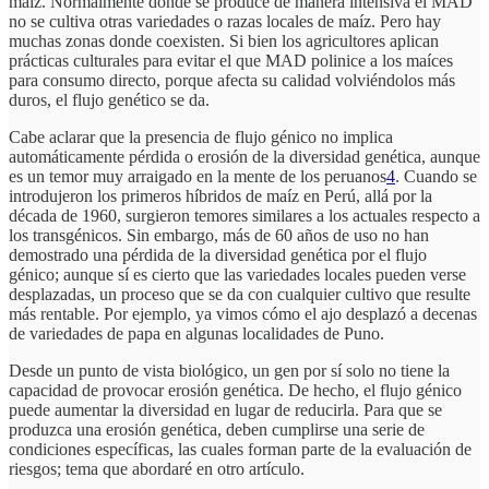
maíz. Normalmente donde se produce de manera intensiva el MAD
no se cultiva otras variedades o razas locales de maíz. Pero hay
muchas zonas donde coexisten. Si bien los agricultores aplican
prácticas culturales para evitar el que MAD polinice a los maíces
para consumo directo, porque afecta su calidad volviéndolos más
duros, el flujo genético se da.
Cabe aclarar que la presencia de flujo génico no implica
automáticamente pérdida o erosión de la diversidad genética, aunque
es un temor muy arraigado en la mente de los peruanos
4
. Cuando se
introdujeron los primeros híbridos de maíz en Perú, allá por la
década de 1960, surgieron temores similares a los actuales respecto a
los transgénicos. Sin embargo, más de 60 años de uso no han
demostrado una pérdida de la diversidad genética por el flujo
génico; aunque sí es cierto que las variedades locales pueden verse
desplazadas, un proceso que se da con cualquier cultivo que resulte
más rentable. Por ejemplo, ya vimos cómo el ajo desplazó a decenas
de variedades de papa en algunas localidades de Puno.
Desde un punto de vista biológico, un gen por sí solo no tiene la
capacidad de provocar erosión genética. De hecho, el flujo génico
puede aumentar la diversidad en lugar de reducirla. Para que se
produzca una erosión genética, deben cumplirse una serie de
condiciones específicas, las cuales forman parte de la evaluación de
riesgos; tema que abordaré en otro artículo.