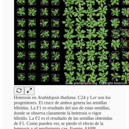
Heterosis en
Arabidopsis thaliana
. C24 y L
er
son los
progenitores. El cruce de ambos genera las semillas
híbridas. La F1 es resultado del uso de estas semillas,
donde se observa claramente la heterosis o vigor
híbrido. La F2 es el resultado de las semillas obtenidas
de F1. Como pueden ver, se pierde el efecto de la
heterosis y el rendimiento cae. Fuente: ASPB.