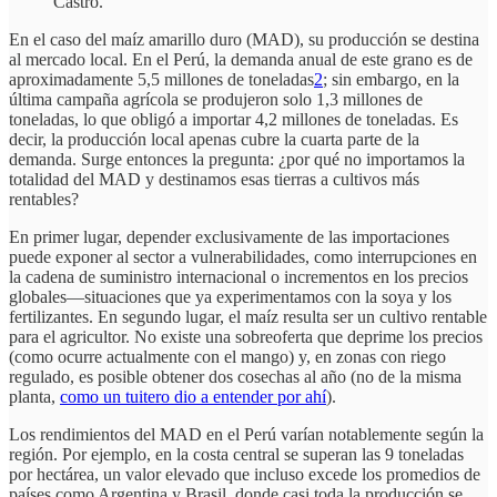
Castro.
En el caso del maíz amarillo duro (MAD), su producción se destina
al mercado local. En el Perú, la demanda anual de este grano es de
aproximadamente 5,5 millones de toneladas
2
; sin embargo, en la
última campaña agrícola se produjeron solo 1,3 millones de
toneladas, lo que obligó a importar 4,2 millones de toneladas. Es
decir, la producción local apenas cubre la cuarta parte de la
demanda. Surge entonces la pregunta: ¿por qué no importamos la
totalidad del MAD y destinamos esas tierras a cultivos más
rentables?
En primer lugar, depender exclusivamente de las importaciones
puede exponer al sector a vulnerabilidades, como interrupciones en
la cadena de suministro internacional o incrementos en los precios
globales—situaciones que ya experimentamos con la soya y los
fertilizantes. En segundo lugar, el maíz resulta ser un cultivo rentable
para el agricultor. No existe una sobreoferta que deprime los precios
(como ocurre actualmente con el mango) y, en zonas con riego
regulado, es posible obtener dos cosechas al año (no de la misma
planta,
como un tuitero dio a entender por ahí
).
Los rendimientos del MAD en el Perú varían notablemente según la
región. Por ejemplo, en la costa central se superan las 9 toneladas
por hectárea, un valor elevado que incluso excede los promedios de
países como Argentina y Brasil, donde casi toda la producción se