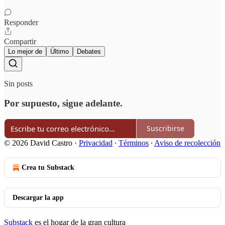
Responder
Compartir
Lo mejor de
Último
Debates
Sin posts
Por supuesto, sigue adelante.
Suscribirse
© 2026 David Castro
·
Privacidad
∙
Términos
∙
Aviso de recolección
Crea tu Substack
Descargar la app
Substack
es el hogar de la gran cultura